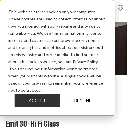
FIND A
DEALER
This website stores cookies on your computer.
These cookies are used to collect information about
how you interact with our website and allow us to
remember you. We use this information in order to
improve and customize your browsing experience
and for analytics and metrics about our visitors both
on this website and other media. To find out more
about the cookies we use, see our Privacy Policy
If you decline, your information won’t be tracked
when you visit this website. A single cookie will be
used in your browser to remember your preference
Home
>
Review Overview
>
Emit
>
Emit 30
>
Emit 30 Hi Fi Class
not to be tracked.
ACCEPT
DECLINE
CHECK OUT THE FULL REVIEW
Emit 30 - Hi-Fi Class