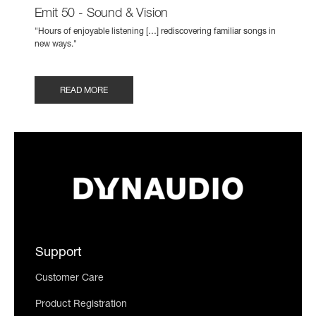
Emit 50 - Sound & Vision
"Hours of enjoyable listening […] rediscovering familiar songs in
new ways."
READ MORE
Support
Customer Care
Product Registration